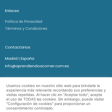
Enlaces
Política de Privacidad
Términos y Condiciones
Contactanos
Madrid | España
info@aprendiendoacomer.com.es
Usamos cookies en nuestro sitio web para brindarle la
experiencia más relevante recordando sus preferencias y
visitas repetidas. Al hacer clic en "Aceptar todo", acepta
el uso de TODAS las cookies. Sin embargo, puede visitar
"Configuración de cookies" para proporcionar un
consentimiento controlado.
© Aprendiendo a comer 2021 Todos los derechos reservados