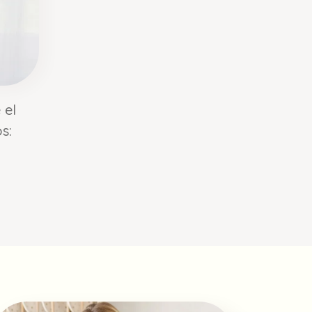
 el
s: