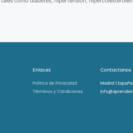
, tales como diabetes, hipertensión, hipercolesterolem
Enlaces
Contactanos
Política de Privacidad
Madrid | España
Términos y Condiciones
info@aprendie