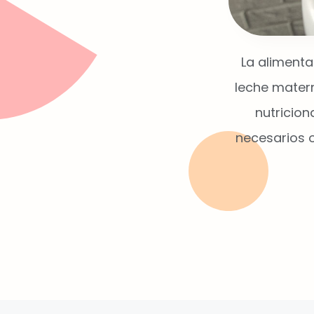
La aliment
leche matern
nutricion
necesarios o