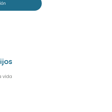
ión
ijos
a vida