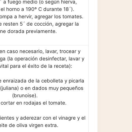
´ a fuego medio (o según hierva,
 el horno a 190º C durante 18´).
ompa a hervir, agregar los tomates.
 resten 5´ de cocción, agregar la
rne dorada previamente.
en caso necesario, lavar, trocear y
ga (la operación desinfectar, lavar y
ital para el éxito de la receta):
e enraizada de la cebolleta y picarla
s (juliana) o en dados muy pequeños
(brunoise).
 cortar en rodajas el tomate.
dientes y aderezar con el vinagre y el
ite de oliva virgen extra.