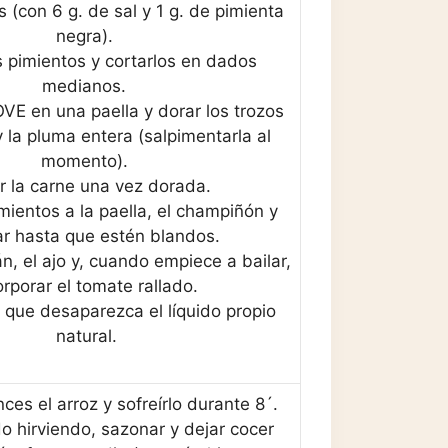
 (con 6 g. de sal y 1 g. de pimienta
negra).
s pimientos y cortarlos en dados
medianos.
OVE en una paella y dorar los trozos
 la pluma entera (salpimentarla al
momento).
ar la carne una vez dorada.
mientos a la paella, el champiñón y
r hasta que estén blandos.
án, el ajo y, cuando empiece a bailar,
orporar el tomate rallado.
a que desaparezca el líquido propio
natural.
ces el arroz y sofreírlo durante 8´.
do hirviendo, sazonar y dejar cocer