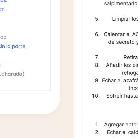
los.
salpimentarlos
ar.
Limpiar lo
Calentar el A
ada.
de secreto y
sin la parte
Retir
.
Añadir los pi
rehoga
 cucharada).
Echar el azafr
inc
Sofreír hast
Agregar enton
Echar el cal