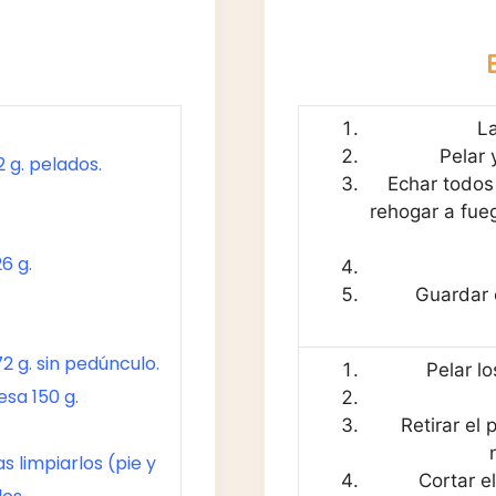
La
Pelar 
2 g. pelados.
Echar todos
rehogar a fue
6 g.
Guardar 
72 g. sin pedúnculo.
Pelar lo
esa 150 g.
Retirar el 
as limpiarlos (pie y
Cortar e