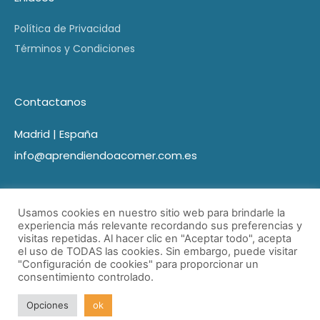
Política de Privacidad
Términos y Condiciones
Contactanos
Madrid | España
info@aprendiendoacomer.com.es
Usamos cookies en nuestro sitio web para brindarle la
experiencia más relevante recordando sus preferencias y
visitas repetidas. Al hacer clic en "Aceptar todo", acepta
el uso de TODAS las cookies. Sin embargo, puede visitar
"Configuración de cookies" para proporcionar un
consentimiento controlado.
© Aprendiendo a comer 2021 Todos los derechos reservados
| Desarrollado por Marketing Cerca.
Opciones
ok