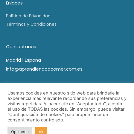
Enlaces
Política de Privacidad
Términos y Condiciones
Contactanos
Madrid | España
info@aprendiendoacomer.com.es
Usamos cookies en nuestro sitio web para brindarle la
experiencia más relevante recordando sus preferencias y
visitas repetidas. Al hacer clic en "Aceptar todo", acepta
el uso de TODAS las cookies. Sin embargo, puede visitar
"Configuración de cookies" para proporcionar un
consentimiento controlado.
© Aprendiendo a comer 2021 Todos los derechos reservados
| Desarrollado por Marketing Cerca.
Opciones
ok