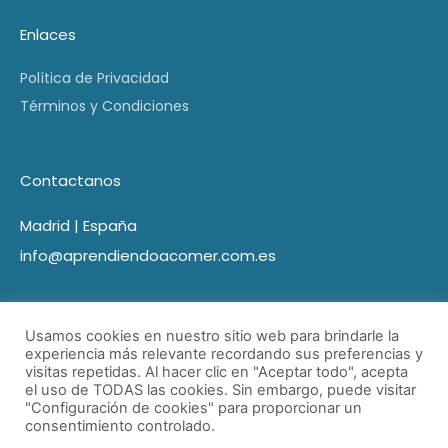
Enlaces
Política de Privacidad
Términos y Condiciones
Contactanos
Madrid | España
info@aprendiendoacomer.com.es
Usamos cookies en nuestro sitio web para brindarle la
experiencia más relevante recordando sus preferencias y
visitas repetidas. Al hacer clic en "Aceptar todo", acepta
el uso de TODAS las cookies. Sin embargo, puede visitar
"Configuración de cookies" para proporcionar un
consentimiento controlado.
© Aprendiendo a comer 2021 Todos los derechos reservados