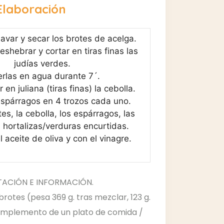
Elaboración
lavar y secar los brotes de acelga.
shebrar y cortar en tiras finas las
judías verdes.
rlas en agua durante 7´.
r en juliana (tiras finas) la cebolla.
espárragos en 4 trozos cada uno.
tes, la cebolla, los espárragos, las
s hortalizas/verduras encurtidas.
l aceite de oliva y con el vinagre.
TACIÓN E INFORMACIÓN.
 brotes (pesa 369 g. tras mezclar, 123 g.
omplemento de un plato de comida /