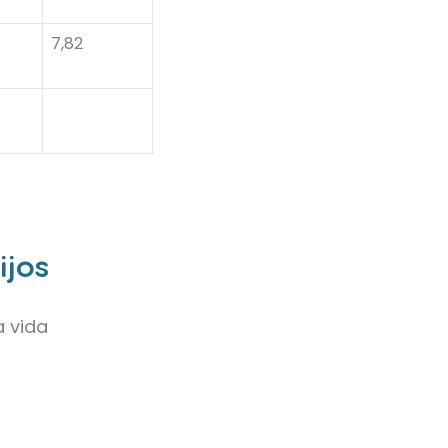
7,82
ijos
a vida