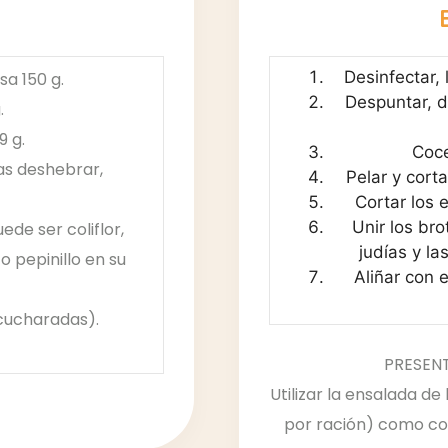
Desinfectar, 
sa 150 g.
Despuntar, de
.
9 g.
Coce
ras deshebrar,
Pelar y corta
Cortar los 
Unir los bro
ede ser coliflor,
judías y la
o pepinillo en su
Aliñar con e
 cucharadas).
PRESEN
Utilizar la ensalada de
por ración) como c