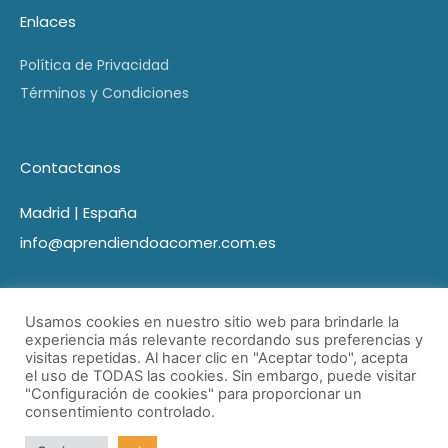
Enlaces
Política de Privacidad
Términos y Condiciones
Contactanos
Madrid | España
info@aprendiendoacomer.com.es
Usamos cookies en nuestro sitio web para brindarle la
experiencia más relevante recordando sus preferencias y
visitas repetidas. Al hacer clic en "Aceptar todo", acepta
el uso de TODAS las cookies. Sin embargo, puede visitar
"Configuración de cookies" para proporcionar un
consentimiento controlado.
© Aprendiendo a comer 2021 Todos los derechos reservados
| Desarrollado por Marketing Cerca.