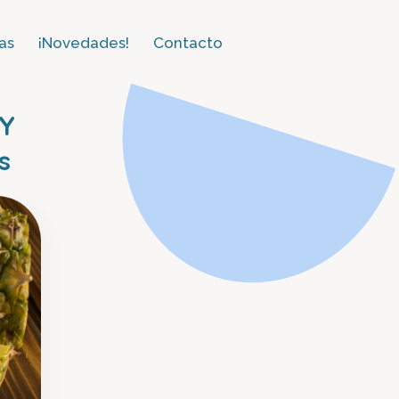
as​
¡Novedades!
Contacto
 Y
s