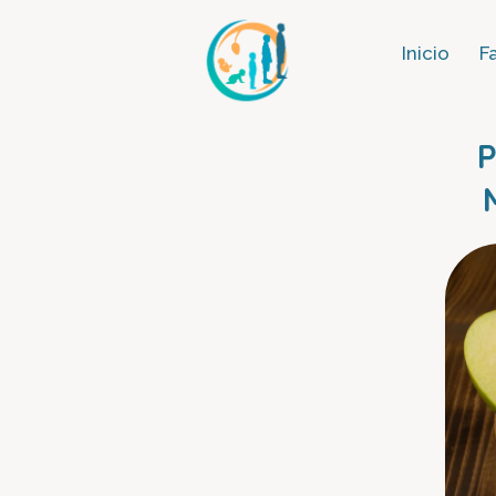
Inicio
F
P