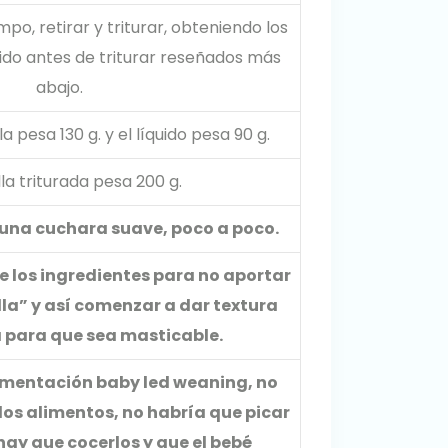
mpo, retirar y triturar, obteniendo los
uido antes de triturar reseñados más
abajo.
lla pesa 130 g. y el líquido pesa 90 g.
lla triturada pesa 200 g.
n una cuchara suave, poco a poco.
los ingredientes para no aportar
lla” y así comenzar a dar textura
 para que sea masticable.
alimentación baby led weaning, no
 los alimentos, no habría que picar
hay que cocerlos y que el bebé