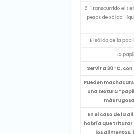
6. Transcurrido el tie
pesos de sólido-líq
El sólido de la papi
La papi
Servir a 30º C, co
Pueden machacarse 
una textura “papi
más rugosa
En el caso de la 
habría que triturar
los alimentos, 