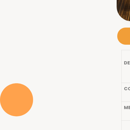
D
C
M