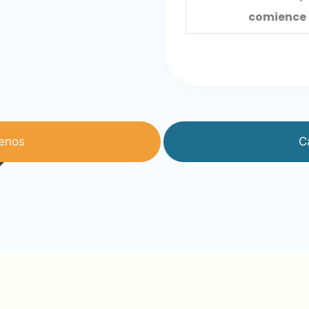
comience 
enos
C