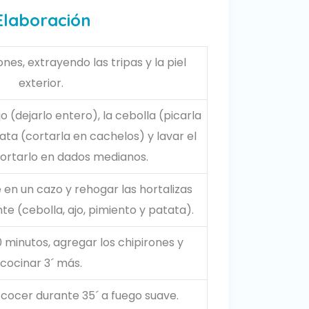
Elaboración
rones, extrayendo las tripas y la piel
exterior.
jo (dejarlo entero), la cebolla (picarla
atata (cortarla en cachelos) y lavar el
cortarlo en dados medianos.
e en un cazo y rehogar las hortalizas
e (cebolla, ajo, pimiento y patata).
0 minutos, agregar los chipirones y
cocinar 3´ más.
y cocer durante 35´ a fuego suave.