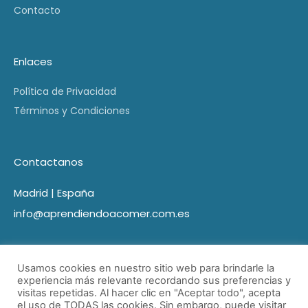
Contacto
Enlaces
Política de Privacidad
Términos y Condiciones
Contactanos
Madrid | España
info@aprendiendoacomer.com.es
Usamos cookies en nuestro sitio web para brindarle la
experiencia más relevante recordando sus preferencias y
visitas repetidas. Al hacer clic en "Aceptar todo", acepta
el uso de TODAS las cookies. Sin embargo, puede visitar