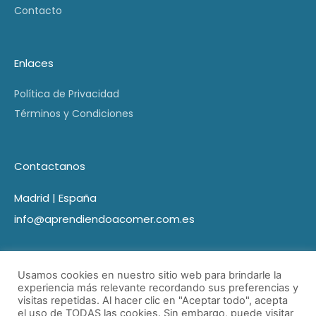
Contacto
Enlaces
Política de Privacidad
Términos y Condiciones
Contactanos
Madrid | España
info@aprendiendoacomer.com.es
Usamos cookies en nuestro sitio web para brindarle la
experiencia más relevante recordando sus preferencias y
visitas repetidas. Al hacer clic en "Aceptar todo", acepta
el uso de TODAS las cookies. Sin embargo, puede visitar