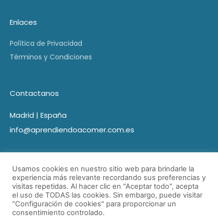
Enlaces
Política de Privacidad
Términos y Condiciones
Contactanos
Madrid | España
info@aprendiendoacomer.com.es
Usamos cookies en nuestro sitio web para brindarle la
experiencia más relevante recordando sus preferencias y
visitas repetidas. Al hacer clic en "Aceptar todo", acepta
el uso de TODAS las cookies. Sin embargo, puede visitar
"Configuración de cookies" para proporcionar un
consentimiento controlado.
© Aprendiendo a comer 2021 Todos los derechos reservados