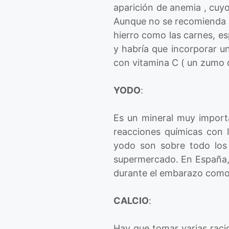
aparición de anemia , cuyo
Aunque no se recomienda s
hierro como las carnes, es
y habría que incorporar un
con vitamina C ( un zumo d
YODO
:
Es un mineral muy importa
reacciones químicas con l
yodo son sobre todo los
supermercado. En España, 
durante el embarazo como 
CALCIO
:
Hay que tomar varias raci