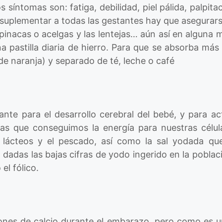
s síntomas son: fatiga, debilidad, piel pálida, palpi
uplementar a todas las gestantes hay que asegurars
pinacas o acelgas y las lentejas… aún así en alguna m
a pastilla diaria de hierro. Para que se absorba má
e naranja) y separado de té, leche o café
nte para el desarrollo cerebral del bebé, y para ac
as que conseguimos la energía para nuestras célul
 lácteos y el pescado, así como la sal yodada q
dadas las bajas cifras de yodo ingerido en la poblac
el fólico.
ones de calcio durante el embarazo, pero como es 