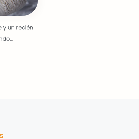
 y un recién
endo…
s