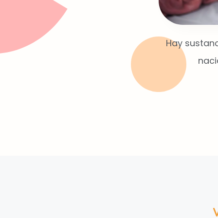
Hay sustanc
naci