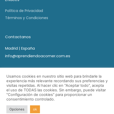
Política de Privacidad
Términos y Condiciones
Contactanos
Madrid | España
info@aprendiendoacomer.com.es
Usamos cookies en nuestro sitio web para brindarle la
experiencia más relevante recordando sus preferencias y
visitas repetidas. Al hacer clic en "Aceptar todo", acepta
el uso de TODAS las cookies. Sin embargo, puede visitar
"Configuración de cookies" para proporcionar un
consentimiento controlado.
© Aprendiendo a comer 2021 Todos los derechos reservados
| Desarrollado por Marketing Cerca.
Opciones
ok