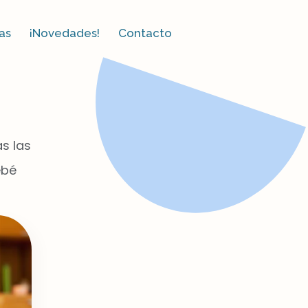
as​
¡Novedades!
Contacto
s las
ebé