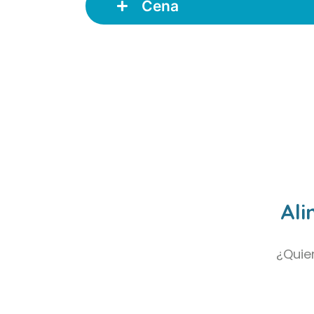
Cena
Ali
¿Quie